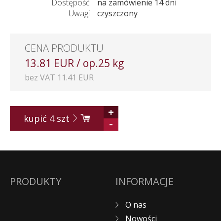
Dostępość
na zamówienie 14 dni
Uwagi
czyszczony
CENA PRODUKTU
13.81 EUR / op.25 kg
bez VAT 11.41 EUR
+
kupić
4
szt
-
PRODUKTY
INFORMACJE
O nas
Nowości