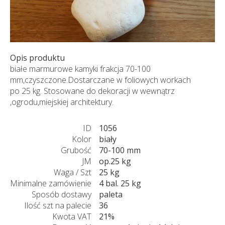
Opis produktu
białe marmurowe kamyki frakcja 70-100
mm,czyszczone.Dostarczane w foliowych workach
po 25 kg. Stosowane do dekoracji w wewnątrz
,ogrodu,miejskiej architektury.
ID
1056
Kolor
biały
Grubość
70-100 mm
JM
op.25 kg
Waga / Szt
25 kg
Minimalne zamówienie
4 bal. 25 kg
Sposób dostawy
paleta
Ilość szt na palecie
36
Kwota VAT
21%