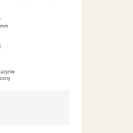
y
 mm
g
azynie
czony