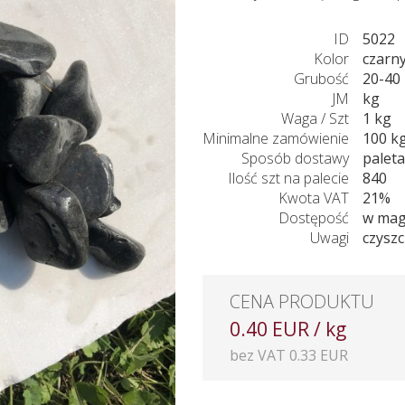
ID
5022
Kolor
czarn
Grubość
20-40
JM
kg
Waga / Szt
1 kg
Minimalne zamówienie
100 k
Sposób dostawy
paleta
Ilość szt na palecie
840
Kwota VAT
21%
Dostępość
w mag
Uwagi
czysz
CENA PRODUKTU
0.40 EUR / kg
bez VAT 0.33 EUR