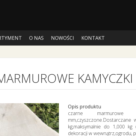
RTYMENT
O NAS
NOWOŚCI
KONTAKT
MARMUROWE KAMYCZKI
Opis produktu
czarne marmurowe k
mm,czyszczone.Dostarczane 
kg,maksymalnie do 1,000 kg
dekoracji w wewnątrz,ogrodu, par