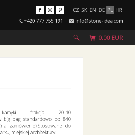
CZ
SK
EN
DE
PL
HR
+420 777 755 191
info@stone-idea.com
0.00 EUR
amyki frakcja 20-40
w big bag standardowo do 840
 (na zamówienie).Stosowane do
ku, miejskiej architektury.