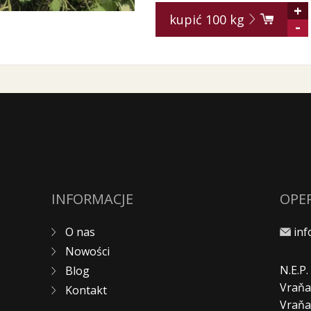
+
kupić
100
kg
-
INFORMACJE
OPE
O nas
in
Nowości
N.E.P
Blog
Vraňa
Kontakt
Vraň