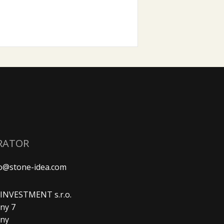
RATOR
fo@stone-idea.com
. INVESTMENT s.r.o.
ny 7
any