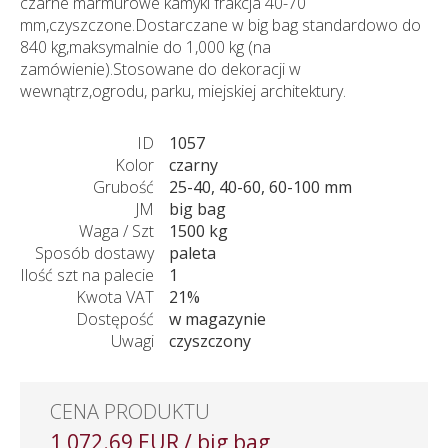
czarne marmurowe kamyki frakcja 40-70
mm,czyszczone.Dostarczane w big bag standardowo do
840 kg,maksymalnie do 1,000 kg (na
zamówienie).Stosowane do dekoracji w
wewnątrz,ogrodu, parku, miejskiej architektury.
ID
1057
Kolor
czarny
Grubość
25-40, 40-60, 60-100 mm
JM
big bag
Waga / Szt
1500 kg
Sposób dostawy
paleta
Ilość szt na palecie
1
Kwota VAT
21%
Dostępość
w magazynie
Uwagi
czyszczony
CENA PRODUKTU
1 072.69 EUR / big bag