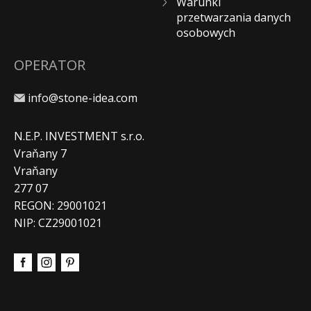
Warunki
przetwarzania danych
osobowych
OPERATOR
info@stone-idea.com
N.E.P. INVESTMENT s.r.o.
Vraňany 7
Vraňany
277 07
REGON: 29001021
NIP: CZ29001021