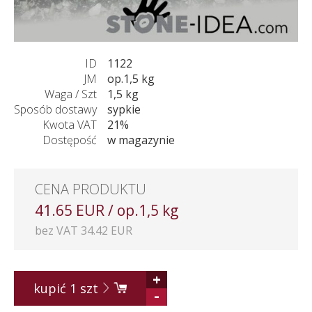
ID
1122
JM
op.1,5 kg
Waga / Szt
1,5 kg
Sposób dostawy
sypkie
Kwota VAT
21%
Dostępość
w magazynie
CENA PRODUKTU
41.65 EUR / op.1,5 kg
bez VAT 34.42 EUR
+
kupić
1
szt
-