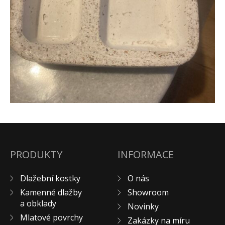
Pískovec
Solitéry
Kamenné bloky
Výrobky z kamene na zakázku
BERA GRAVEL FIX
Creative Floor
Terazzo
Doplňkový sortiment
DLAŽEBNÍ KOSTKY
KAMENNÉ DLAŽBY, OBKLADY
PRODUKTY
INFORMACE
MLATOVÉ POVRCHY
ZAKÁZKY NA MÍRU
Dlažební kostky
O nás
VÝPRODEJ
Kamenné dlažby
Showroom
a obklady
NOVINKY
Novinky
Mlatové povrchy
Zakázky na míru
BLOG