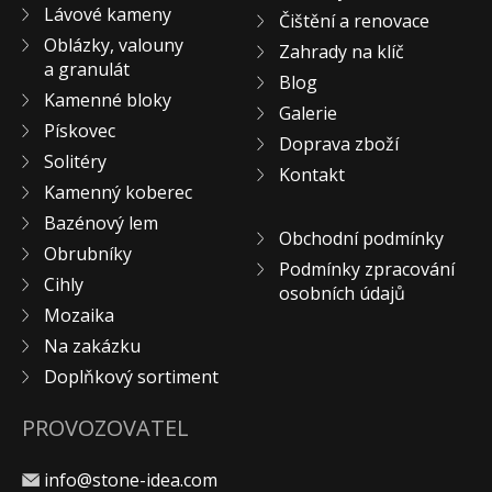
Lávové kameny
Čištění a renovace
KONTAKT
Oblázky, valouny
Zahrady na klíč
a granulát
Blog
Kamenné bloky
Galerie
Pískovec
Doprava zboží
Solitéry
Kontakt
Kamenný koberec
Bazénový lem
Obchodní podmínky
Obrubníky
Podmínky zpracování
Cihly
osobních údajů
Mozaika
Na zakázku
Doplňkový sortiment
PROVOZOVATEL
info@stone-idea.com