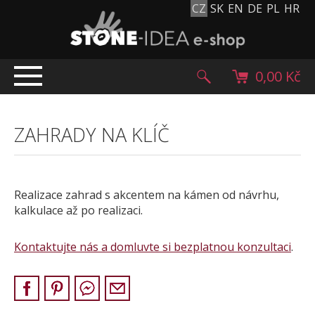
CZ
SK
EN
DE
PL
HR
0,00 Kč
ÚVOD
ZAHRADY NA KLÍČ
TOP NABÍDKA
PRODUKTY
Mlatové povrchy
Realizace zahrad s akcentem na kámen od návrhu,
Dlažební kostky
kalkulace až po realizaci.
Historické dlažební kostky
Lávové kameny
Kontaktujte nás a domluvte si bezplatnou konzultaci
.
Kamenný koberec
Kamenné dlažby a obklady
Oblázky, valouny a granulát