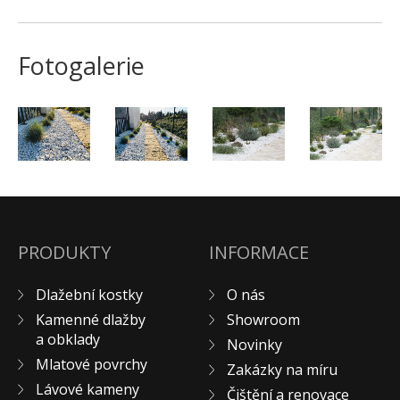
Pískovec
Solitéry
Fotogalerie
Kamenné bloky
Výrobky z kamene na zakázku
BERA GRAVEL FIX
Creative Floor
Terazzo
Doplňkový sortiment
DLAŽEBNÍ KOSTKY
PRODUKTY
INFORMACE
KAMENNÉ DLAŽBY, OBKLADY
MLATOVÉ POVRCHY
Dlažební kostky
O nás
ZAKÁZKY NA MÍRU
Kamenné dlažby
Showroom
VÝPRODEJ
a obklady
Novinky
Mlatové povrchy
NOVINKY
Zakázky na míru
Lávové kameny
BLOG
Čištění a renovace