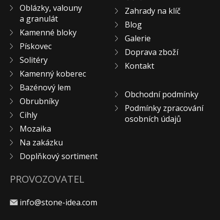
Oblázky, valouny
KONTAKT
Zahrady na klíč
a granulát
Blog
Kamenné bloky
Galerie
Pískovec
Doprava zboží
Solitéry
Kontakt
Kamenný koberec
Bazénový lem
Obchodní podmínky
Obrubníky
Podmínky zpracování
Cihly
osobních údajů
Mozaika
Na zakázku
Doplňkový sortiment
PROVOZOVATEL
info@stone-idea.com