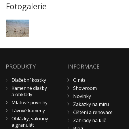
Fotogalerie
Pískovec
Solitéry
Kamenné bloky
Výrobky z kamene na zakázku
BERA GRAVEL FIX
Creative Floor
Terazzo
PRODUKTY
INFORMACE
Doplňkový sortiment
DLAŽEBNÍ KOSTKY
Dlažební kostky
O nás
KAMENNÉ DLAŽBY, OBKLADY
Kamenné dlažby
Showroom
MLATOVÉ POVRCHY
a obklady
Novinky
ZAKÁZKY NA MÍRU
Mlatové povrchy
Zakázky na míru
VÝPRODEJ
Lávové kameny
Čištění a renovace
NOVINKY
Oblázky, valouny
Zahrady na klíč
a granulát
BLOG
Blog