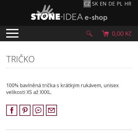
CZ
SK
EN
DE
PL
HR
0,00 Kč
ÚVOD
TRIČKO
TOP NABÍDKA
PRODUKTY
Mlatové povrchy
100% bavlněná trička s krátkým rukávem, unisex
Dlažební kostky
velikosti XS až XXXL.
Historické dlažební kostky
Lávové kameny
Kamenný koberec
Kamenné dlažby a obklady
Oblázky, valouny a granulát