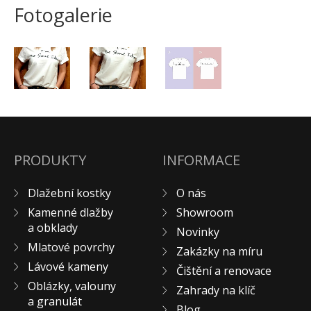
Fotogalerie
Pískovec
Solitéry
Kamenné bloky
Výrobky z kamene na zakázku
BERA GRAVEL FIX
Creative Floor
Terazzo
PRODUKTY
INFORMACE
Doplňkový sortiment
DLAŽEBNÍ KOSTKY
Dlažební kostky
O nás
KAMENNÉ DLAŽBY, OBKLADY
Kamenné dlažby
Showroom
MLATOVÉ POVRCHY
a obklady
Novinky
ZAKÁZKY NA MÍRU
Mlatové povrchy
Zakázky na míru
VÝPRODEJ
Lávové kameny
Čištění a renovace
NOVINKY
Oblázky, valouny
Zahrady na klíč
a granulát
BLOG
Blog