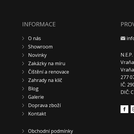
INFORMACE
PRO
O nás
in
Showroom
N.E.P
Novinky
Vraňa
Zakázky na míru
Vraň
Čištění a renovace
277 0
Zahrady na klíč
IČ: 2
Blog
DIČ: 
Galerie
Doprava zboží
Kontakt
Obchodní podmínky