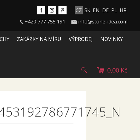
CZ
SK
EN
DE
PL
HR
+420 777 755 191
info@stone-idea.com
CHY
ZAKÁZKY NA MÍRU
VÝPRODEJ
NOVINKY
0,00 Kč
453192786771745_N