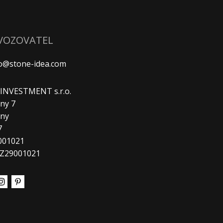
VOZOVATEL
fo@stone-idea.com
. INVESTMENT s.r.o.
ny 7
any
7
9001021
CZ29001021