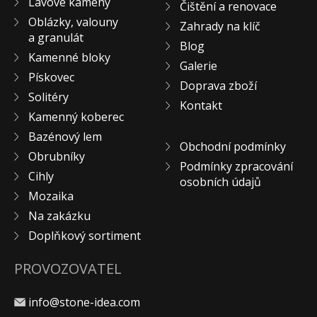
Lávové kameny
Čištění a renovace
KONTAKT
Oblázky, valouny
Zahrady na klíč
a granulát
Blog
Kamenné bloky
Galerie
Pískovec
Doprava zboží
Solitéry
Kontakt
Kamenný koberec
Bazénový lem
Obchodní podmínky
Obrubníky
Podmínky zpracování
Cihly
osobních údajů
Mozaika
Na zakázku
Doplňkový sortiment
PROVOZOVATEL
info@stone-idea.com