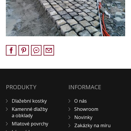
Pískovec
Solitéry
Kamenné bloky
Výrobky z kamene na zakázku
BERA GRAVEL FIX
Creative Floor
Terazzo
Doplňkový sortiment
DLAŽEBNÍ KOSTKY
KAMENNÉ DLAŽBY, OBKLADY
PRODUKTY
INFORMACE
MLATOVÉ POVRCHY
Dlažební kostky
O nás
ZAKÁZKY NA MÍRU
Kamenné dlažby
Showroom
VÝPRODEJ
a obklady
Novinky
NOVINKY
Mlatové povrchy
Zakázky na míru
BLOG