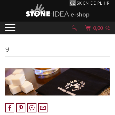
CZ
SK
EN
DE
PL
HR
0,00 Kč
ÚVOD
9
TOP NABÍDKA
PRODUKTY
Mlatové povrchy
Dlažební kostky
Historické dlažební kostky
Lávové kameny
Kamenný koberec
Kamenné dlažby a obklady
Oblázky, valouny a granulát