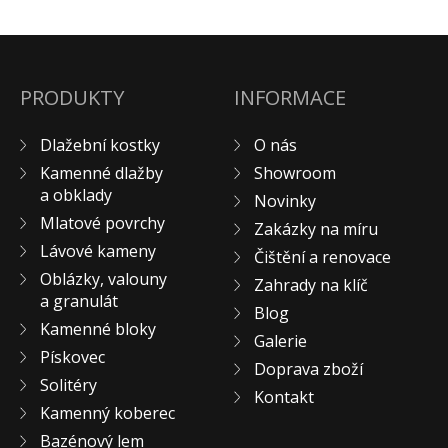
Pískovec
Solitéry
Kamenné bloky
PRODUKTY
INFORMACE
Výrobky z kamene na zakázku
BERA GRAVEL FIX
Dlažební kostky
O nás
Creative Floor
Kamenné dlažby
Showroom
a obklady
Terazzo
Novinky
Mlatové povrchy
Zakázky na míru
Doplňkový sortiment
Lávové kameny
Čištění a renovace
DLAŽEBNÍ KOSTKY
Oblázky, valouny
Zahrady na klíč
KAMENNÉ DLAŽBY, OBKLADY
a granulát
Blog
MLATOVÉ POVRCHY
Kamenné bloky
Galerie
ZAKÁZKY NA MÍRU
Pískovec
Doprava zboží
VÝPRODEJ
Solitéry
Kontakt
NOVINKY
Kamenný koberec
BLOG
Bazénový lem