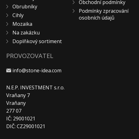
Obchodní podmínky
Obrubníky
KONTAKT
Podmínky zpracování
Cihly
osobních údajů
Mozaika
Na zakázku
Doplňkový sortiment
PROVOZOVATEL
info@stone-idea.com
N.E.P. INVESTMENT s.r.o.
Vraňany 7
Vraňany
277 07
IČ: 29001021
DIČ: CZ29001021