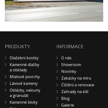
Pískovec
Solitéry
Kamenné bloky
Výrobky z kamene na zakázku
BERA GRAVEL FIX
Creative Floor
PRODUKTY
INFORMACE
Terazzo
Doplňkový sortiment
Dlažební kostky
O nás
DLAŽEBNÍ KOSTKY
Kamenné dlažby
Showroom
KAMENNÉ DLAŽBY, OBKLADY
a obklady
Novinky
Mlatové povrchy
MLATOVÉ POVRCHY
Zakázky na míru
Lávové kameny
ZAKÁZKY NA MÍRU
Čištění a renovace
Oblázky, valouny
VÝPRODEJ
Zahrady na klíč
a granulát
Blog
NOVINKY
Kamenné bloky
Galerie
BLOG