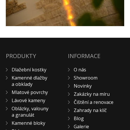
Pískovec
Solitéry
Kamenné bloky
Výrobky z kamene na zakázku
BERA GRAVEL FIX
Creative Floor
PRODUKTY
INFORMACE
Terazzo
Doplňkový sortiment
Dlažební kostky
O nás
DLAŽEBNÍ KOSTKY
Kamenné dlažby
Showroom
KAMENNÉ DLAŽBY, OBKLADY
a obklady
Novinky
Mlatové povrchy
MLATOVÉ POVRCHY
Zakázky na míru
Lávové kameny
ZAKÁZKY NA MÍRU
Čištění a renovace
Oblázky, valouny
VÝPRODEJ
Zahrady na klíč
a granulát
Blog
NOVINKY
Kamenné bloky
Galerie
BLOG