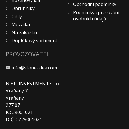
Bazénový lem
Obchodní podmínky
Obrubníky
Podmínky zpracování
Cihly
osobních údajů
Mozaika
Na zakázku
Doplňkový sortiment
PROVOZOVATEL
info@stone-idea.com
N.E.P. INVESTMENT s.r.o.
Vraňany 7
Vraňany
277 07
IČ: 29001021
DIČ: CZ29001021