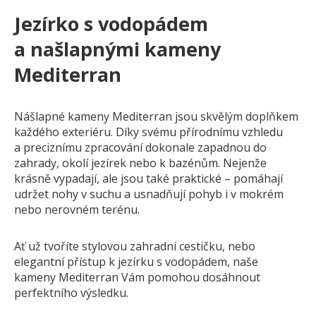
Pískovec
Jezírko s vodopádem
Solitéry
a našlapnými kameny
Kamenné bloky
Mediterran
Výrobky z kamene na zakázku
BERA GRAVEL FIX
Nášlapné kameny Mediterran jsou skvělým doplňkem
Creative Floor
každého exteriéru. Díky svému přírodnímu vzhledu
Terazzo
a preciznímu zpracování dokonale zapadnou do
Doplňkový sortiment
zahrady, okolí jezírek nebo k bazénům. Nejenže
krásně vypadají, ale jsou také praktické – pomáhají
DLAŽEBNÍ KOSTKY
udržet nohy v suchu a usnadňují pohyb i v mokrém
KAMENNÉ DLAŽBY, OBKLADY
nebo nerovném terénu.
MLATOVÉ POVRCHY
Ať už tvoříte stylovou zahradní cestičku, nebo
ZAKÁZKY NA MÍRU
elegantní přístup k jezírku s vodopádem, naše
VÝPRODEJ
kameny Mediterran Vám pomohou dosáhnout
NOVINKY
perfektního výsledku.
BLOG