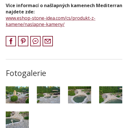
Více informací o našlapných kamenech Mediterran
KONTAKT
najdete zde:
www.eshop-stone-idea.com/cs/produkt-z-
kamene/naslapne-kameny/
Fotogalerie