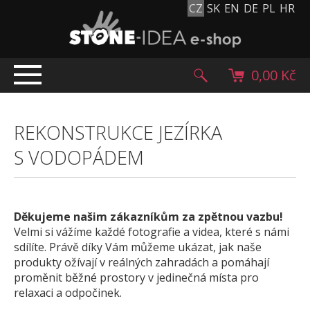
CZ
SK
EN
DE
PL
HR
0,00 Kč
ÚVOD
REKONSTRUKCE JEZÍRKA
TOP NABÍDKA
S VODOPÁDEM
PRODUKTY
Mlatové povrchy
Dlažební kostky
Děkujeme našim zákazníkům za zpětnou vazbu!
Historické dlažební kostky
Velmi si vážíme každé fotografie a videa, které s námi
Lávové kameny
sdílíte. Právě díky Vám můžeme ukázat, jak naše
Kamenný koberec
produkty ožívají v reálných zahradách a pomáhají
proměnit běžné prostory v jedinečná místa pro
Kamenné dlažby a obklady
relaxaci a odpočinek.
Oblázky, valouny a granulát