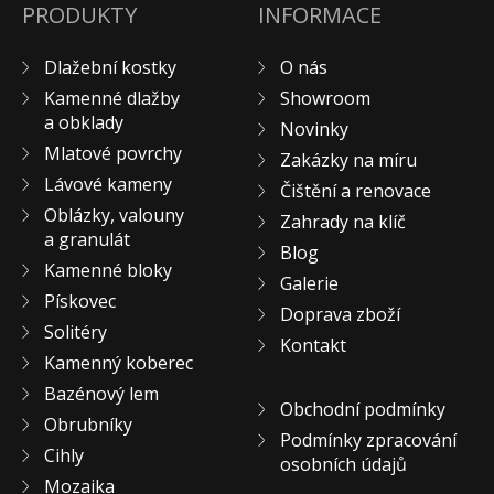
PRODUKTY
INFORMACE
Pískovec
Solitéry
Dlažební kostky
O nás
Kamenné bloky
Kamenné dlažby
Showroom
Výrobky z kamene na zakázku
a obklady
Novinky
Mlatové povrchy
BERA GRAVEL FIX
Zakázky na míru
Lávové kameny
Creative Floor
Čištění a renovace
Oblázky, valouny
Terazzo
Zahrady na klíč
a granulát
Blog
Doplňkový sortiment
Kamenné bloky
Galerie
DLAŽEBNÍ KOSTKY
Pískovec
Doprava zboží
KAMENNÉ DLAŽBY, OBKLADY
Solitéry
Kontakt
MLATOVÉ POVRCHY
Kamenný koberec
ZAKÁZKY NA MÍRU
Bazénový lem
Obchodní podmínky
VÝPRODEJ
Obrubníky
Podmínky zpracování
NOVINKY
Cihly
osobních údajů
BLOG
Mozaika