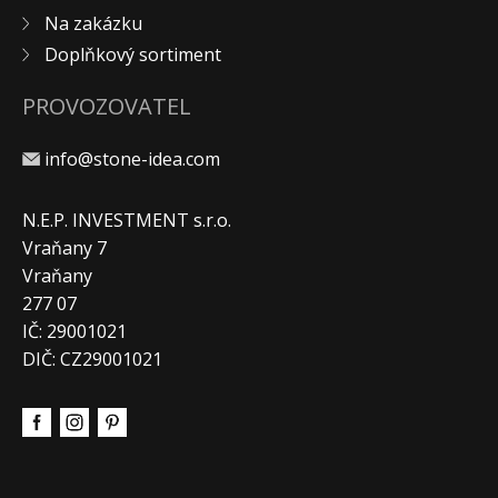
Na zakázku
KONTAKT
Doplňkový sortiment
PROVOZOVATEL
info@stone-idea.com
N.E.P. INVESTMENT s.r.o.
Vraňany 7
Vraňany
277 07
IČ: 29001021
DIČ: CZ29001021