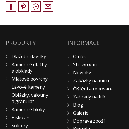
Pískovec
Solitéry
Kamenné bloky
Výrobky z kamene na zakázku
BERA GRAVEL FIX
PRODUKTY
INFORMACE
Creative Floor
Dlažební kostky
O nás
Terazzo
Kamenné dlažby
Showroom
Doplňkový sortiment
a obklady
Novinky
DLAŽEBNÍ KOSTKY
Mlatové povrchy
Zakázky na míru
KAMENNÉ DLAŽBY, OBKLADY
Lávové kameny
Čištění a renovace
MLATOVÉ POVRCHY
Oblázky, valouny
Zahrady na klíč
ZAKÁZKY NA MÍRU
a granulát
Blog
VÝPRODEJ
Kamenné bloky
Galerie
Pískovec
NOVINKY
Doprava zboží
Solitéry
BLOG