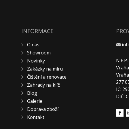
INFORMACE
PRO
O nás
in
Showroom
N.E.P
Novinky
Vraňa
Zakázky na míru
Vraň
Čištění a renovace
277 0
Zahrady na klíč
IČ: 2
Blog
DIČ: 
Galerie
Doprava zboží
Kontakt