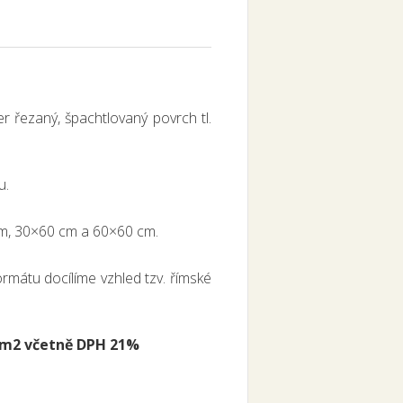
er řezaný, špachtlovaný povrch tl.
u.
, 30×60 cm a 60×60 cm.
rmátu docílíme vzhled tzv. římské
č/m2 včetně DPH 21%