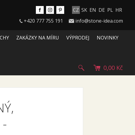
CZ
SK
EN
DE
PL
HR
+420 777 755 191
info@stone-idea.com
CHY
ZAKÁZKY NA MÍRU
VÝPRODEJ
NOVINKY
0,00 Kč
NÝ,
M
-