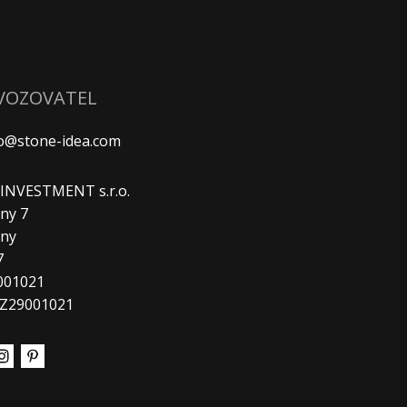
VOZOVATEL
fo@stone-idea.com
. INVESTMENT s.r.o.
ny 7
any
7
9001021
CZ29001021