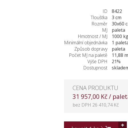
ID
8422
Tloušťka
3 cm
Rozměr
30x60 
MJ
paleta
Hmotnost / MJ
1000 k
Minimální objednávka
1 palet
Způsob dopravy
paleta
Počet MJ na paletě
11,88 
Výše DPH
21%
Dostupnost
sklade
CENA PRODUKTU
31 957,00 Kč / pale
bez DPH 26 410,74 Kč
+