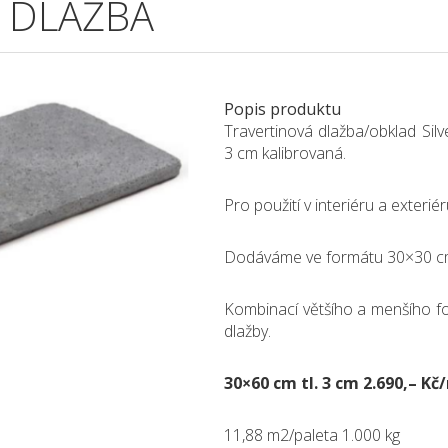
 DLAŽBA
Popis produktu
Travertinová dlažba/obklad Silv
3 cm kalibrovaná.
Pro použití v interiéru a exteriér
Dodáváme ve formátu 30×30 cm
Kombinací většího a menšího fo
dlažby.
30×60 cm tl. 3 cm 2.690,– K
11,88 m2/paleta 1.000 kg