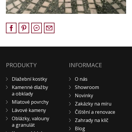
Pískovec
Solitéry
Kamenné bloky
Výrobky z kamene na zakázku
BERA GRAVEL FIX
Creative Floor
Terazzo
PRODUKTY
INFORMACE
Doplňkový sortiment
DLAŽEBNÍ KOSTKY
Dlažební kostky
O nás
KAMENNÉ DLAŽBY, OBKLADY
Kamenné dlažby
Showroom
a obklady
MLATOVÉ POVRCHY
Novinky
Mlatové povrchy
ZAKÁZKY NA MÍRU
Zakázky na míru
Lávové kameny
VÝPRODEJ
Čištění a renovace
Oblázky, valouny
Zahrady na klíč
NOVINKY
a granulát
Blog
BLOG