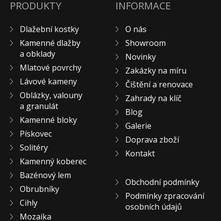
PRODUKTY
INFORMACE
Dlažební kostky
O nás
Kamenné dlažby
Showroom
a obklady
Novinky
Mlatové povrchy
Zakázky na míru
Lávové kameny
Čištění a renovace
Oblázky, valouny
Zahrady na klíč
a granulát
Blog
Kamenné bloky
Galerie
Pískovec
Doprava zboží
Solitéry
Kontakt
Kamenný koberec
Bazénový lem
Obchodní podmínky
Obrubníky
Podmínky zpracování
Cihly
osobních údajů
Mozaika