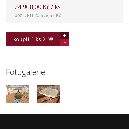
24 900,00 Kč / ks
bez DPH 20 578,51 Kč
+
koupit
1
ks
-
Fotogalerie