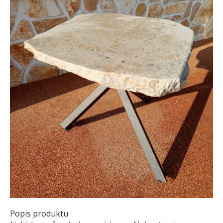
Pískovec
Solitéry
Kamenné bloky
Výrobky z kamene na zakázku
BERA GRAVEL FIX
Creative Floor
Terazzo
Doplňkový sortiment
DLAŽEBNÍ KOSTKY
KAMENNÉ DLAŽBY, OBKLADY
MLATOVÉ POVRCHY
ZAKÁZKY NA MÍRU
VÝPRODEJ
NOVINKY
Popis produktu
BLOG