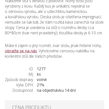
Nabízíme stůl s deskou z pískovce. Nohy stolu jsou
KONTAKT
vyrobeny z kovu. Každý kus je unikátní, nejedná se
o sériovou výrobu, ale o ušlechtilou kamenickou
a kovářskou výrobu. Deska stolu je ošetřena impregnací,
nemusíte se tak bát, že Vám rozlitá káva zanechá na stole
stopy. Cena je uvedena za stůl o rozměru desky cca
80*80cm (tvar není pravidelný), tloušťka desky je 6-10 cm.
Máte-li zájem o jiný rozměr, tvar stolu, jinak řešené nohy,
obraťte se na nás
. Vyhotovíme cenovou nabídku na
konkrétní stůl dle Vašich představ.
ID
1277
MJ
ks
Způsob dopravy
volné
Výše DPH
21%
Dostupnost
na objednávku 14 dní
CENA PRODUKTU