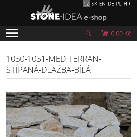
CZ
SK
EN
DE
PL
HR
0,00 Kč
ÚVOD
1030-1031-MEDITERRAN-
TOP NABÍDKA
ŠTÍPANÁ-DLAŽBA-BÍLÁ
PRODUKTY
Mlatové povrchy
Dlažební kostky
Historické dlažební kostky
Lávové kameny
Kamenný koberec
Kamenné dlažby a obklady
Oblázky, valouny a granulát