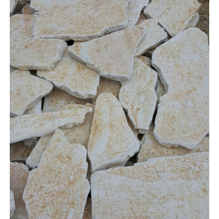
Pískovec
Solitéry
Kamenné bloky
Výrobky z kamene na zakázku
BERA GRAVEL FIX
Creative Floor
Terazzo
Doplňkový sortiment
DLAŽEBNÍ KOSTKY
KAMENNÉ DLAŽBY, OBKLADY
MLATOVÉ POVRCHY
ZAKÁZKY NA MÍRU
VÝPRODEJ
NOVINKY
BLOG