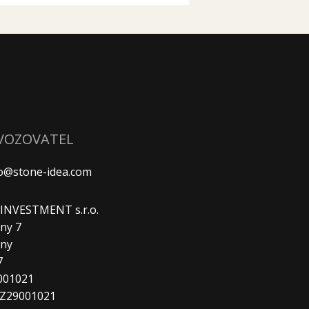
VOZOVATEL
fo@stone-idea.com
. INVESTMENT s.r.o.
ny 7
any
7
9001021
CZ29001021