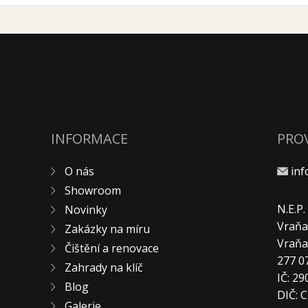
INFORMACE
PRO
O nás
in
Showroom
N.E.P
Novinky
Vraňa
Zakázky na míru
Vraň
Čištění a renovace
277 0
Zahrady na klíč
IČ: 2
Blog
DIČ: 
Galerie