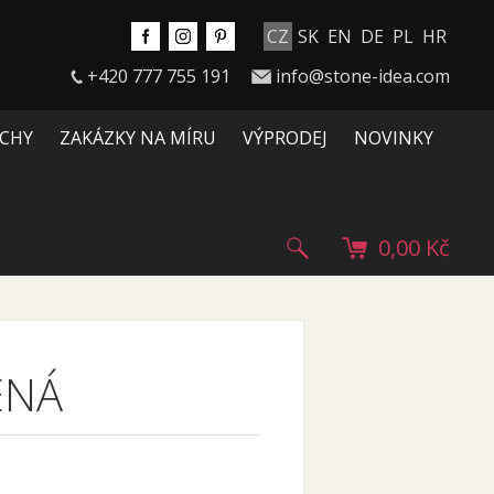
CZ
SK
EN
DE
PL
HR
+420 777 755 191
info@stone-idea.com
CHY
ZAKÁZKY NA MÍRU
VÝPRODEJ
NOVINKY
0,00 Kč
ENÁ