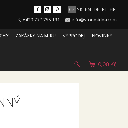
CZ
SK
EN
DE
PL
HR
+420 777 755 191
info@stone-idea.com
CHY
ZAKÁZKY NA MÍRU
VÝPRODEJ
NOVINKY
0,00 Kč
ENNÝ