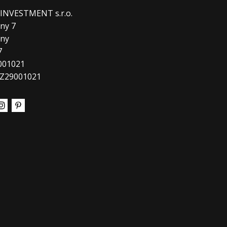
. INVESTMENT s.r.o.
ny 7
any
7
9001021
CZ29001021