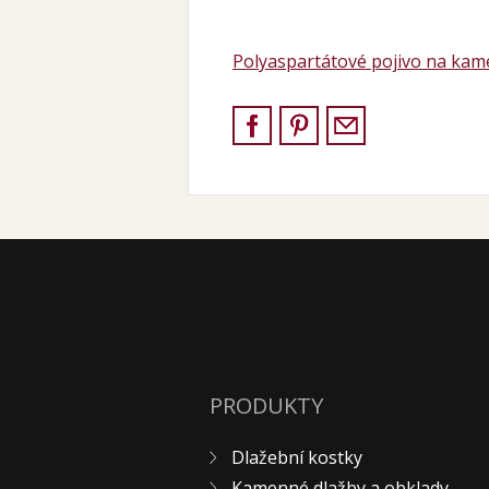
Polyaspartátové pojivo na ka
PRODUKTY
Dlažební kostky
Kamenné dlažby a obklady