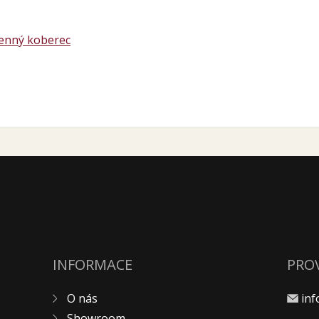
menný koberec
INFORMACE
PRO
O nás
in
Showroom