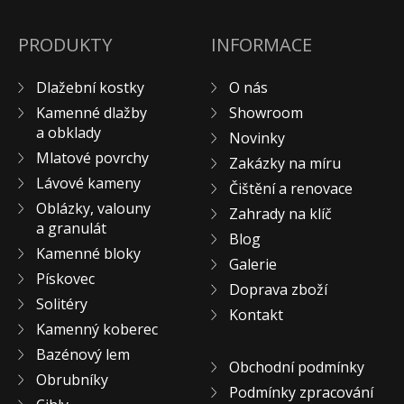
Pískovec
PRODUKTY
INFORMACE
Solitéry
Kamenné bloky
Dlažební kostky
O nás
Výrobky z kamene na zakázku
Kamenné dlažby
Showroom
BERA GRAVEL FIX
a obklady
Novinky
Creative Floor
Mlatové povrchy
Zakázky na míru
Terazzo
Lávové kameny
Čištění a renovace
Doplňkový sortiment
Oblázky, valouny
Zahrady na klíč
a granulát
DLAŽEBNÍ KOSTKY
Blog
Kamenné bloky
KAMENNÉ DLAŽBY, OBKLADY
Galerie
Pískovec
MLATOVÉ POVRCHY
Doprava zboží
Solitéry
Kontakt
ZAKÁZKY NA MÍRU
Kamenný koberec
VÝPRODEJ
Bazénový lem
Obchodní podmínky
NOVINKY
Obrubníky
Podmínky zpracování
BLOG