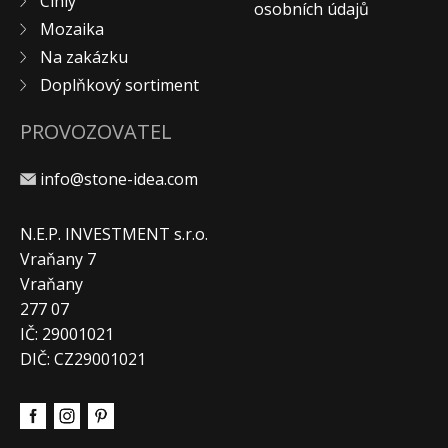
Cihly
osobních údajů
KONTAKT
Mozaika
Na zakázku
Doplňkový sortiment
PROVOZOVATEL
info@stone-idea.com
N.E.P. INVESTMENT s.r.o.
Vraňany 7
Vraňany
277 07
IČ: 29001021
DIČ: CZ29001021