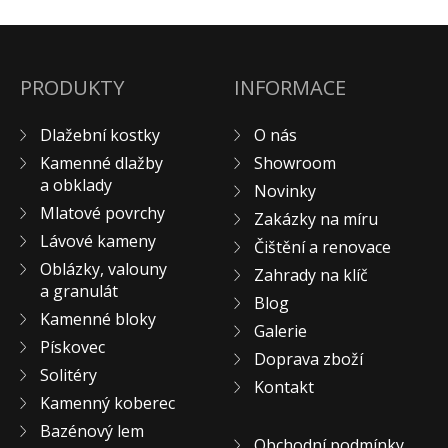
KONTAKT
PRODUKTY
INFORMACE
Dlažební kostky
O nás
Kamenné dlažby
Showroom
a obklady
Novinky
Mlatové povrchy
Zakázky na míru
Lávové kameny
Čištění a renovace
Oblázky, valouny
Zahrady na klíč
a granulát
Blog
Kamenné bloky
Galerie
Pískovec
Doprava zboží
Solitéry
Kontakt
Kamenný koberec
Bazénový lem
Obchodní podmínky