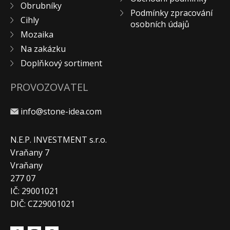
Obrubníky
Podmínky zpracování
Cihly
osobních údajů
Mozaika
Na zakázku
Doplňkový sortiment
PROVOZOVATEL
info@stone-idea.com
N.E.P. INVESTMENT s.r.o.
Vraňany 7
Vraňany
277 07
IČ: 29001021
DIČ: CZ29001021