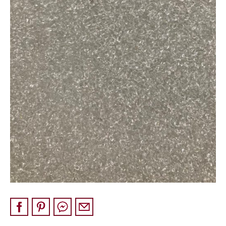
Pískovec
Solitéry
Kamenné bloky
Výrobky z kamene na zakázku
BERA GRAVEL FIX
Creative Floor
Terazzo
Doplňkový sortiment
DLAŽEBNÍ KOSTKY
KAMENNÉ DLAŽBY, OBKLADY
MLATOVÉ POVRCHY
ZAKÁZKY NA MÍRU
VÝPRODEJ
NOVINKY
BLOG