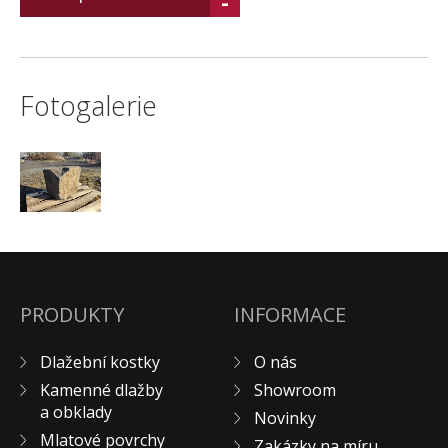
-
Fotogalerie
PRODUKTY
INFORMACE
Dlažební kostky
O nás
Kamenné dlažby
Showroom
a obklady
Novinky
Mlatové povrchy
Zakázky na míru