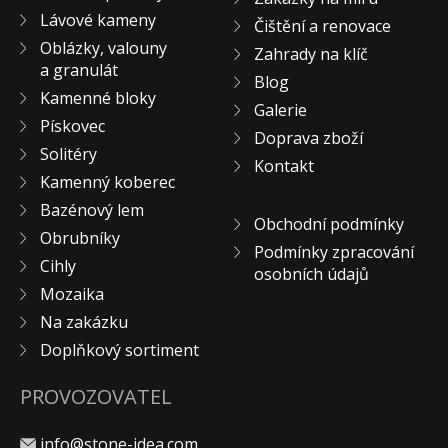
Lávové kameny
Čištění a renovace
Oblázky, valouny
Zahrady na klíč
a granulát
Blog
Kamenné bloky
Galerie
Pískovec
Doprava zboží
Solitéry
Kontakt
Kamenný koberec
Bazénový lem
Obchodní podmínky
Obrubníky
Podmínky zpracování
Cihly
osobních údajů
Mozaika
Na zakázku
Doplňkový sortiment
PROVOZOVATEL
info@stone-idea.com