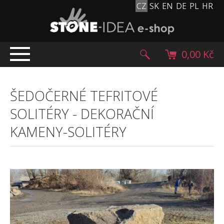
CZ
SK
EN
DE
PL
HR
0,00 Kč
ÚVOD
ŠEDOČERNÉ TEFRITOVÉ
TOP NABÍDKA
SOLITÉRY
-
DEKORAČNÍ
PRODUKTY
KAMENY-SOLITÉRY
Mlatové povrchy
Dlažební kostky
Historické dlažební kostky
Lávové kameny
Kamenný koberec
Kamenné dlažby a obklady
Oblázky, valouny a granulát