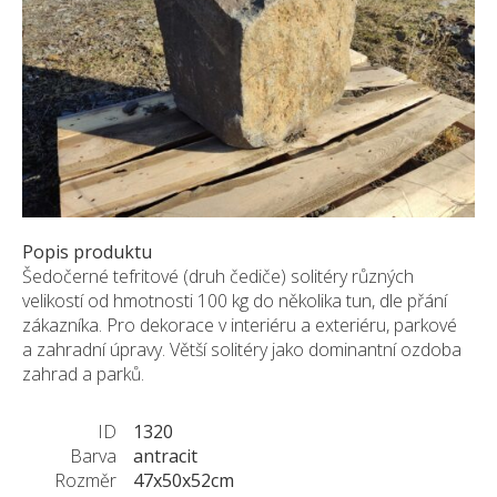
Pískovec
Solitéry
Kamenné bloky
Výrobky z kamene na zakázku
BERA GRAVEL FIX
Creative Floor
Terazzo
Popis produktu
Doplňkový sortiment
Šedočerné tefritové (druh čediče) solitéry různých
DLAŽEBNÍ KOSTKY
velikostí od hmotnosti 100 kg do několika tun, dle přání
KAMENNÉ DLAŽBY, OBKLADY
zákazníka. Pro dekorace v interiéru a exteriéru, parkové
a zahradní úpravy. Větší solitéry jako dominantní ozdoba
MLATOVÉ POVRCHY
zahrad a parků.
ZAKÁZKY NA MÍRU
VÝPRODEJ
ID
1320
NOVINKY
Barva
antracit
Rozměr
47x50x52cm
BLOG