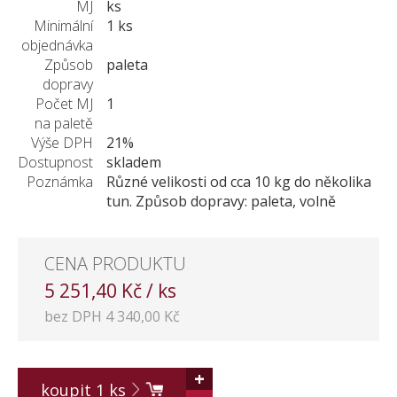
MJ
ks
KONTAKT
Minimální
1 ks
objednávka
Způsob
paleta
dopravy
Počet MJ
1
na paletě
Výše DPH
21%
Dostupnost
skladem
Poznámka
Různé velikosti od cca 10 kg do několika
tun. Způsob dopravy: paleta, volně
CENA PRODUKTU
5 251,40 Kč / ks
bez DPH 4 340,00 Kč
+
koupit
1
ks