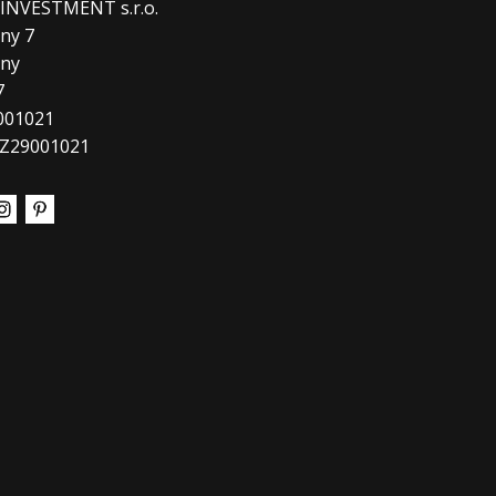
. INVESTMENT s.r.o.
ny 7
any
7
9001021
CZ29001021