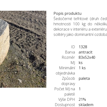
Popis produktu
Šedočerné tefritové (druh čedi
hmotnosti 100 kg do několika
dekorace v interiéru a exteriéru
solitéry jako dominantní ozdob
ID
1328
Barva
antracit
Rozměr
83x52x40
MJ
ks
Minimální
1 ks
objednávka
Způsob
paleta
dopravy
Počet MJ na
1
paletě
Výše DPH
21%
Dostupnost
skladem