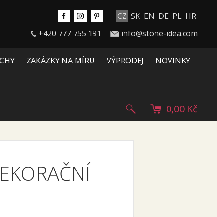
CZ
SK
EN
DE
PL
HR
+420 777 755 191
info@stone-idea.com
CHY
ZAKÁZKY NA MÍRU
VÝPRODEJ
NOVINKY
0,00 Kč
EKORAČNÍ