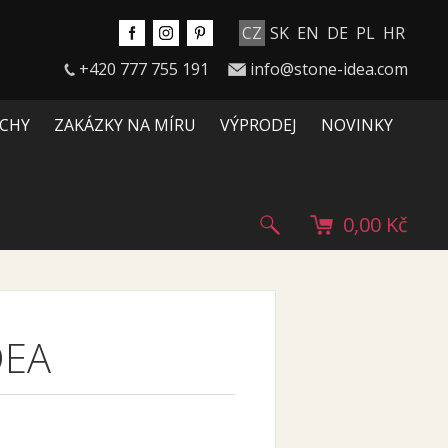
CZ
SK
EN
DE
PL
HR
+420 777 755 191
info@stone-idea.com
CHY
ZAKÁZKY NA MÍRU
VÝPRODEJ
NOVINKY
0,00 Kč
DEA