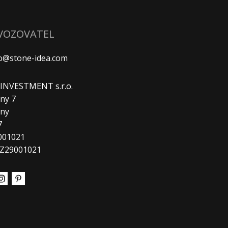
VOZOVATEL
fo@stone-idea.com
. INVESTMENT s.r.o.
ny 7
any
7
9001021
CZ29001021