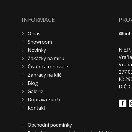
INFORMACE
PRO
O nás
in
Showroom
N.E.P
Novinky
Vraňa
Zakázky na míru
Vraň
Čištění a renovace
277 0
Zahrady na klíč
IČ: 2
Blog
DIČ: 
Galerie
Doprava zboží
Kontakt
Obchodní podmínky