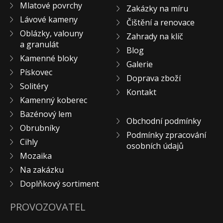
Mlatové povrchy
Zakázky na míru
KONTAKT
Lávové kameny
Čištění a renovace
Oblázky, valouny
Zahrady na klíč
a granulát
Blog
Kamenné bloky
Galerie
Pískovec
Doprava zboží
Solitéry
Kontakt
Kamenný koberec
Bazénový lem
Obchodní podmínky
Obrubníky
Podmínky zpracování
Cihly
osobních údajů
Mozaika
Na zakázku
Doplňkový sortiment
PROVOZOVATEL