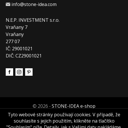
info@stone-idea.com
N.E.P. INVESTMENT s.r.o.
Vraňany 7
Vraňany
277 07
IČ: 29001021
DIČ: CZ29001021
© 2026 -
STONE-IDEA e-shop
Tyto webové stránky používají cookies. V případě, že
souhlasíte s jejich použitím, klikněte na tlačítko
"Souhlasím" níže. Detaily, jak s Vašimi daty nakládáme,