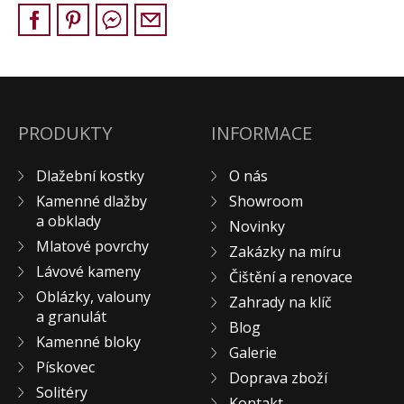
Pískovec
Solitéry
Kamenné bloky
Výrobky z kamene na zakázku
BERA GRAVEL FIX
PRODUKTY
INFORMACE
Creative Floor
Dlažební kostky
O nás
Terazzo
Kamenné dlažby
Showroom
Doplňkový sortiment
a obklady
Novinky
DLAŽEBNÍ KOSTKY
Mlatové povrchy
Zakázky na míru
KAMENNÉ DLAŽBY, OBKLADY
Lávové kameny
Čištění a renovace
MLATOVÉ POVRCHY
Oblázky, valouny
Zahrady na klíč
ZAKÁZKY NA MÍRU
a granulát
Blog
Kamenné bloky
VÝPRODEJ
Galerie
Pískovec
NOVINKY
Doprava zboží
Solitéry
BLOG
Kontakt