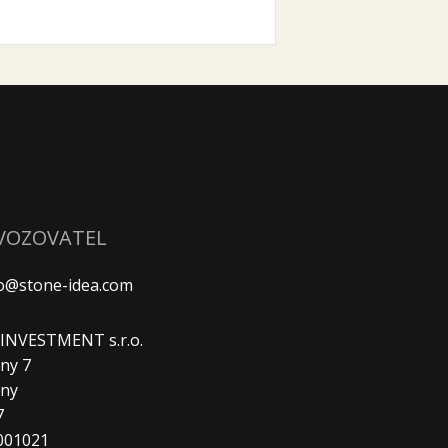
VOZOVATEL
fo@stone-idea.com
. INVESTMENT s.r.o.
ny 7
any
7
9001021