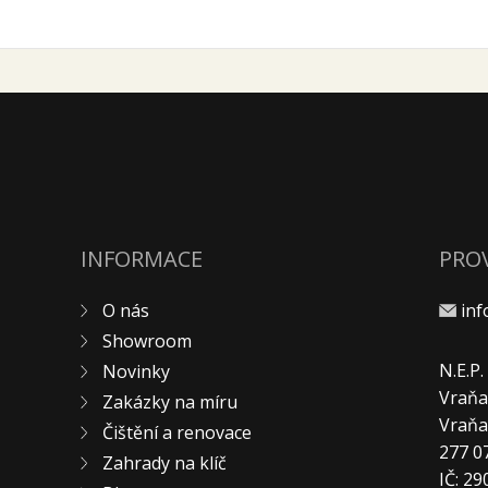
INFORMACE
PRO
O nás
in
Showroom
N.E.P
Novinky
Vraňa
Zakázky na míru
Vraň
Čištění a renovace
277 0
Zahrady na klíč
IČ: 2