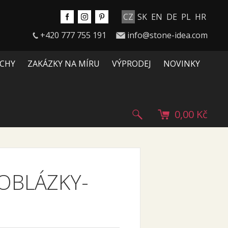
CZ
SK
EN
DE
PL
HR
+420 777 755 191
info@stone-idea.com
CHY
ZAKÁZKY NA MÍRU
VÝPRODEJ
NOVINKY
0,00 Kč
OBLÁZKY-