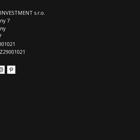
. INVESTMENT s.r.o.
ny 7
any
7
9001021
CZ29001021