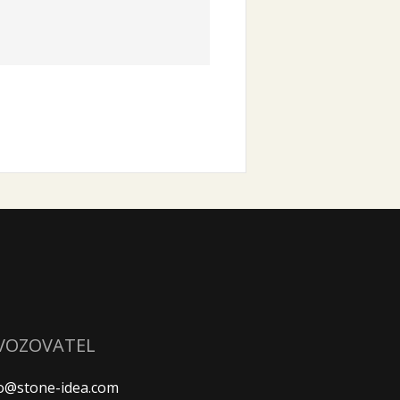
VOZOVATEL
fo@stone-idea.com