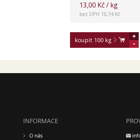
13,00 Kč / kg
bez DPH 10,74 Kč
+
koupit
100
kg
-
INFORMACE
PRO
O nás
in