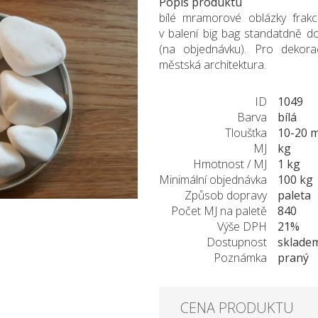
Popis produktu
bílé mramorové oblázky fra
v balení big bag standatdně d
(na objednávku). Pro dekorac
městská architektura.
ID
1049
Barva
bílá
Tloušťka
10-20 
MJ
kg
Hmotnost / MJ
1 kg
Minimální objednávka
100 kg
Způsob dopravy
paleta
Počet MJ na paletě
840
Výše DPH
21%
Dostupnost
sklade
Poznámka
praný
CENA PRODUKTU