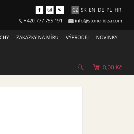
CZ
SK
EN
DE
PL
HR
+420 777 755 191
info@stone-idea.com
CHY
ZAKÁZKY NA MÍRU
VÝPRODEJ
NOVINKY
0,00 Kč