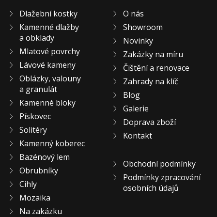
KONTAKT
Dlažební kostky
O nás
Kamenné dlažby
Showroom
a obklady
Novinky
Mlatové povrchy
Zakázky na míru
Lávové kameny
Čištění a renovace
Oblázky, valouny
Zahrady na klíč
a granulát
Blog
Kamenné bloky
Galerie
Pískovec
Doprava zboží
Solitéry
Kontakt
Kamenný koberec
Bazénový lem
Obchodní podmínky
Obrubníky
Podmínky zpracování
Cihly
osobních údajů
Mozaika
Na zakázku