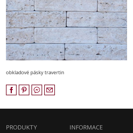
Pískovec
Solitéry
Kamenné bloky
Výrobky z kamene na zakázku
BERA GRAVEL FIX
Creative Floor
Terazzo
Doplňkový sortiment
obkladové pásky travertin
DLAŽEBNÍ KOSTKY
KAMENNÉ DLAŽBY, OBKLADY
MLATOVÉ POVRCHY
ZAKÁZKY NA MÍRU
VÝPRODEJ
NOVINKY
PRODUKTY
INFORMACE
BLOG