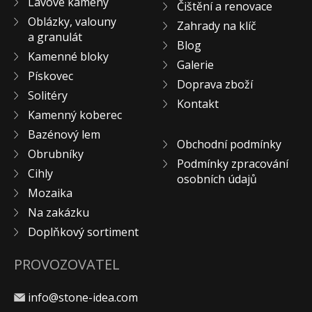
Lávové kameny
Čištění a renovace
KONTAKT
Oblázky, valouny
Zahrady na klíč
a granulát
Blog
Kamenné bloky
Galerie
Pískovec
Doprava zboží
Solitéry
Kontakt
Kamenný koberec
Bazénový lem
Obchodní podmínky
Obrubníky
Podmínky zpracování
Cihly
osobních údajů
Mozaika
Na zakázku
Doplňkový sortiment
PROVOZOVATEL
info@stone-idea.com