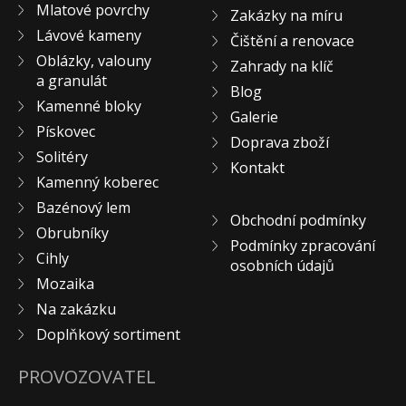
Mlatové povrchy
Zakázky na míru
KONTAKT
Lávové kameny
Čištění a renovace
Oblázky, valouny
Zahrady na klíč
a granulát
Blog
Kamenné bloky
Galerie
Pískovec
Doprava zboží
Solitéry
Kontakt
Kamenný koberec
Bazénový lem
Obchodní podmínky
Obrubníky
Podmínky zpracování
Cihly
osobních údajů
Mozaika
Na zakázku
Doplňkový sortiment
PROVOZOVATEL