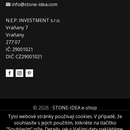
info@stone-idea.com
N.E.P. INVESTMENT s.r.o.
Vraňany 7
Vraňany
277 07
IČ: 29001021
DIČ: CZ29001021
© 2026 -
STONE-IDEA e-shop
Tyto webové stránky používají cookies. V případě, že
souhlasíte s jejich použitím, klikněte na tlačítko
"Souhlasím" níže. Detaily, jak s Vašimi daty nakládáme,