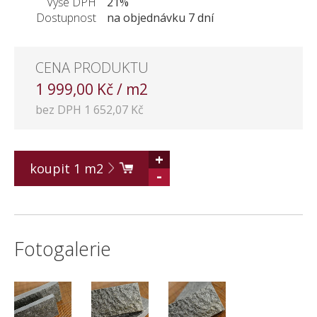
Výše DPH
21%
KONTAKT
Dostupnost
na objednávku 7 dní
CENA PRODUKTU
1 999,00 Kč / m2
bez DPH 1 652,07 Kč
+
koupit
1
m2
-
Fotogalerie