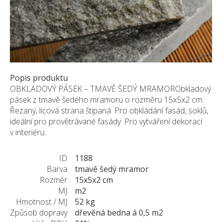
Pískovec
Solitéry
Kamenné bloky
Výrobky z kamene na zakázku
BERA GRAVEL FIX
Popis produktu
Creative Floor
OBKLADOVÝ PÁSEK – TMAVĚ ŠEDÝ MRAMORObkladový
Terazzo
pásek z tmavě šedého mramoru o rozměru 15x5x2 cm.
Řezaný, lícová strana štípaná. Pro obkládání fasád, soklů,
Doplňkový sortiment
ideální pro provětrávané fasády. Pro vytváření dekorací
DLAŽEBNÍ KOSTKY
v interiéru.
KAMENNÉ DLAŽBY, OBKLADY
ID
1188
MLATOVÉ POVRCHY
Barva
tmavě šedý mramor
ZAKÁZKY NA MÍRU
Rozměr
15x5x2 cm
VÝPRODEJ
MJ
m2
Hmotnost / MJ
52 kg
NOVINKY
Způsob dopravy
dřevěná bedna á 0,5 m2
BLOG