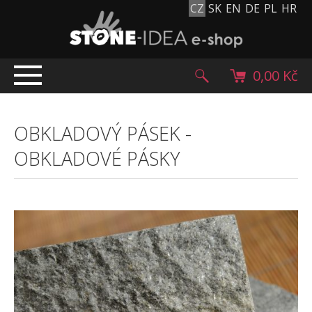
CZ
SK
EN
DE
PL
HR
0,00 Kč
ÚVOD
OBKLADOVÝ PÁSEK
-
TOP NABÍDKA
OBKLADOVÉ PÁSKY
PRODUKTY
Mlatové povrchy
Dlažební kostky
Historické dlažební kostky
Lávové kameny
Kamenný koberec
Kamenné dlažby a obklady
Oblázky, valouny a granulát