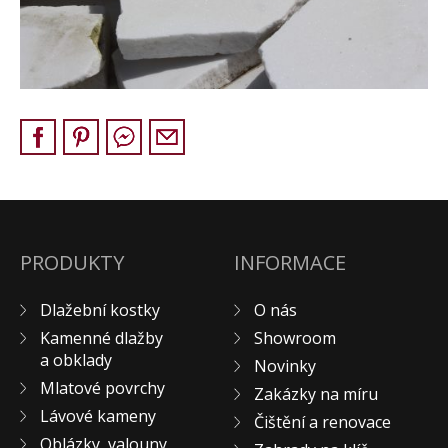
Pískovec
Solitéry
Kamenné bloky
Výrobky z kamene na zakázku
BERA GRAVEL FIX
Creative Floor
Terazzo
Doplňkový sortiment
DLAŽEBNÍ KOSTKY
PRODUKTY
INFORMACE
KAMENNÉ DLAŽBY, OBKLADY
Dlažební kostky
O nás
MLATOVÉ POVRCHY
Kamenné dlažby
Showroom
ZAKÁZKY NA MÍRU
a obklady
Novinky
VÝPRODEJ
Mlatové povrchy
Zakázky na míru
NOVINKY
Lávové kameny
Čištění a renovace
BLOG
Oblázky, valouny