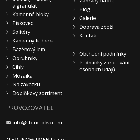
Zahrady na klíč
a granulát
KONTAKT
Blog
Kamenné bloky
Galerie
Pískovec
Doprava zboží
Solitéry
Kontakt
Kamenný koberec
Bazénový lem
Obchodní podmínky
Obrubníky
Podmínky zpracování
Cihly
osobních údajů
Mozaika
Na zakázku
Doplňkový sortiment
PROVOZOVATEL
info@stone-idea.com
N.E.P. INVESTMENT s.r.o.