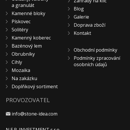
Zahrady na klíč
a granulát
KONTAKT
Blog
Kamenné bloky
Galerie
Pískovec
Doprava zboží
Solitéry
Kontakt
Kamenný koberec
Bazénový lem
Obchodní podmínky
Obrubníky
Podmínky zpracování
Cihly
osobních údajů
Mozaika
Na zakázku
Doplňkový sortiment
PROVOZOVATEL
info@stone-idea.com
N.E.P. INVESTMENT s.r.o.