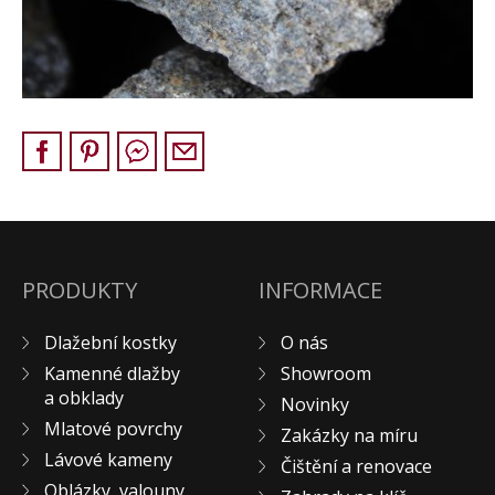
Pískovec
Solitéry
Kamenné bloky
Výrobky z kamene na zakázku
BERA GRAVEL FIX
Creative Floor
Terazzo
Doplňkový sortiment
DLAŽEBNÍ KOSTKY
PRODUKTY
INFORMACE
KAMENNÉ DLAŽBY, OBKLADY
Dlažební kostky
O nás
MLATOVÉ POVRCHY
Kamenné dlažby
Showroom
ZAKÁZKY NA MÍRU
a obklady
Novinky
VÝPRODEJ
Mlatové povrchy
Zakázky na míru
NOVINKY
Lávové kameny
Čištění a renovace
BLOG
Oblázky, valouny