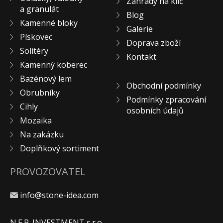
Zahrady na klíč
a granulát
KONTAKT
Blog
Kamenné bloky
Galerie
Pískovec
Doprava zboží
Solitéry
Kontakt
Kamenný koberec
Bazénový lem
Obchodní podmínky
Obrubníky
Podmínky zpracování
Cihly
osobních údajů
Mozaika
Na zakázku
Doplňkový sortiment
PROVOZOVATEL
info@stone-idea.com
N.E.P. INVESTMENT s.r.o.