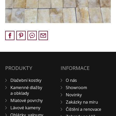
Pískovec
Solitéry
Kamenné bloky
Výrobky z kamene na zakázku
BERA GRAVEL FIX
Creative Floor
Terazzo
Doplňkový sortiment
DLAŽEBNÍ KOSTKY
PRODUKTY
INFORMACE
KAMENNÉ DLAŽBY, OBKLADY
Dlažební kostky
O nás
MLATOVÉ POVRCHY
Kamenné dlažby
Showroom
ZAKÁZKY NA MÍRU
a obklady
Novinky
VÝPRODEJ
Mlatové povrchy
Zakázky na míru
NOVINKY
Lávové kameny
Čištění a renovace
BLOG
Oblázky, valouny