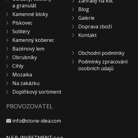
Zahrady na klíč
a granulát
KONTAKT
Blog
Kamenné bloky
Galerie
Pískovec
Doprava zboží
Solitéry
Kontakt
Kamenný koberec
Bazénový lem
Obchodní podmínky
Obrubníky
Podmínky zpracování
Cihly
osobních údajů
Mozaika
Na zakázku
Doplňkový sortiment
PROVOZOVATEL
info@stone-idea.com
N.E.P. INVESTMENT s.r.o.