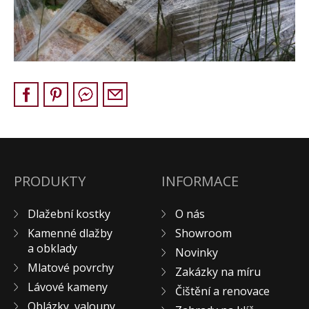
Pískovec
Solitéry
Kamenné bloky
Výrobky z kamene na zakázku
BERA GRAVEL FIX
Creative Floor
Terazzo
Doplňkový sortiment
DLAŽEBNÍ KOSTKY
PRODUKTY
INFORMACE
KAMENNÉ DLAŽBY, OBKLADY
Dlažební kostky
O nás
MLATOVÉ POVRCHY
Kamenné dlažby
Showroom
ZAKÁZKY NA MÍRU
a obklady
Novinky
VÝPRODEJ
Mlatové povrchy
Zakázky na míru
NOVINKY
Lávové kameny
Čištění a renovace
BLOG
Oblázky, valouny