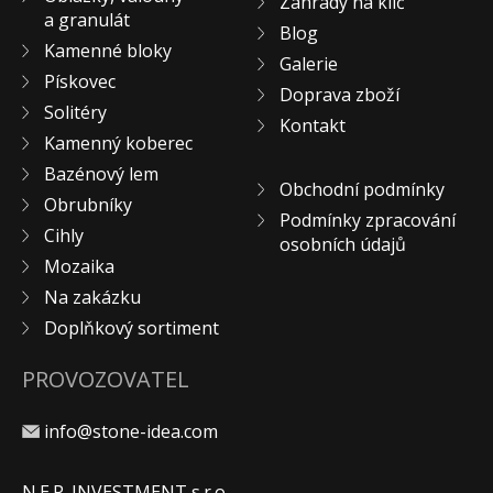
Zahrady na klíč
a granulát
KONTAKT
Blog
Kamenné bloky
Galerie
Pískovec
Doprava zboží
Solitéry
Kontakt
Kamenný koberec
Bazénový lem
Obchodní podmínky
Obrubníky
Podmínky zpracování
Cihly
osobních údajů
Mozaika
Na zakázku
Doplňkový sortiment
PROVOZOVATEL
info@stone-idea.com
N.E.P. INVESTMENT s.r.o.