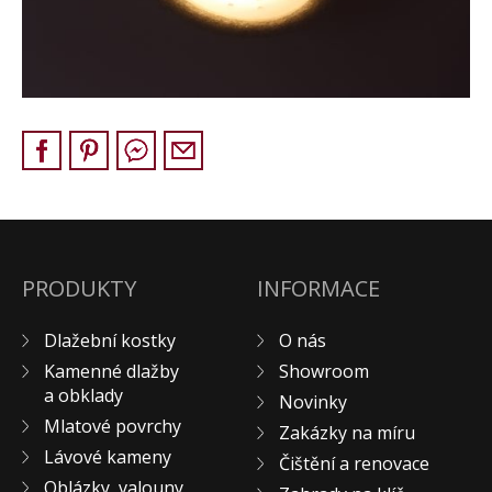
Pískovec
Solitéry
Kamenné bloky
Výrobky z kamene na zakázku
BERA GRAVEL FIX
Creative Floor
Terazzo
Doplňkový sortiment
DLAŽEBNÍ KOSTKY
PRODUKTY
INFORMACE
KAMENNÉ DLAŽBY, OBKLADY
Dlažební kostky
O nás
MLATOVÉ POVRCHY
Kamenné dlažby
Showroom
ZAKÁZKY NA MÍRU
a obklady
Novinky
VÝPRODEJ
Mlatové povrchy
Zakázky na míru
NOVINKY
Lávové kameny
Čištění a renovace
BLOG
Oblázky, valouny