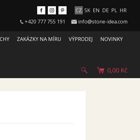
CZ
SK
EN
DE
PL
HR
+420 777 755 191
info@stone-idea.com
CHY
ZAKÁZKY NA MÍRU
VÝPRODEJ
NOVINKY
0,00 Kč