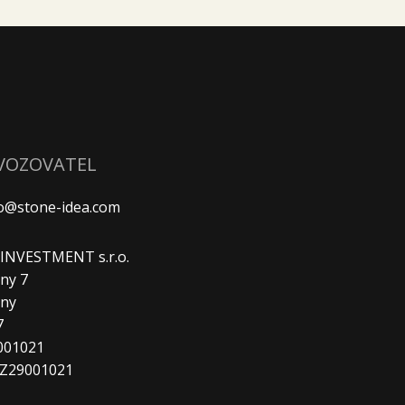
VOZOVATEL
fo@stone-idea.com
. INVESTMENT s.r.o.
ny 7
any
7
9001021
CZ29001021