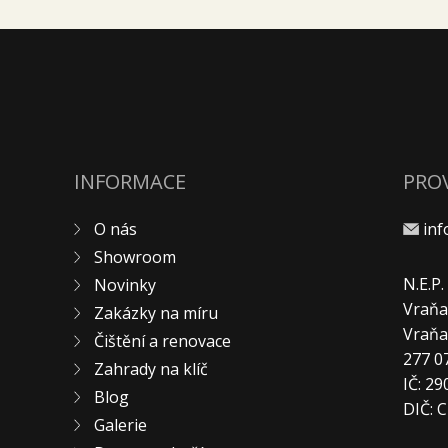
INFORMACE
PRO
O nás
in
Showroom
N.E.P
Novinky
Vraňa
Zakázky na míru
Vraň
Čištění a renovace
277 0
Zahrady na klíč
IČ: 2
Blog
DIČ: 
Galerie