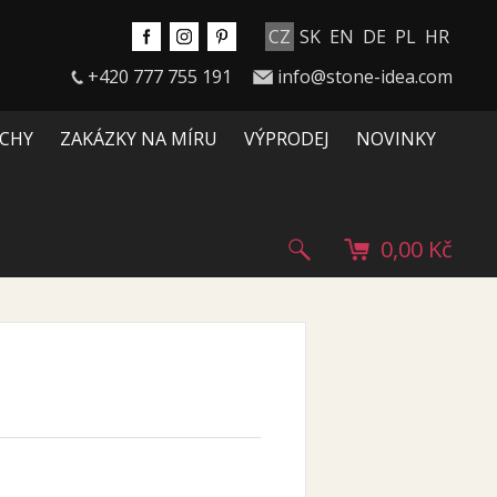
CZ
SK
EN
DE
PL
HR
+420 777 755 191
info@stone-idea.com
CHY
ZAKÁZKY NA MÍRU
VÝPRODEJ
NOVINKY
0,00 Kč