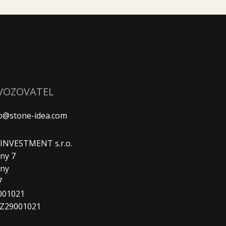
VOZOVATEL
fo@stone-idea.com
. INVESTMENT s.r.o.
ny 7
any
7
9001021
CZ29001021