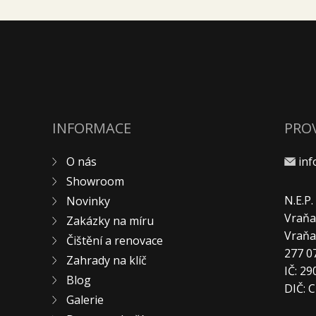
INFORMACE
PRO
O nás
in
Showroom
N.E.P
Novinky
Vraňa
Zakázky na míru
Vraň
Čištění a renovace
277 0
Zahrady na klíč
IČ: 2
Blog
DIČ: 
Galerie