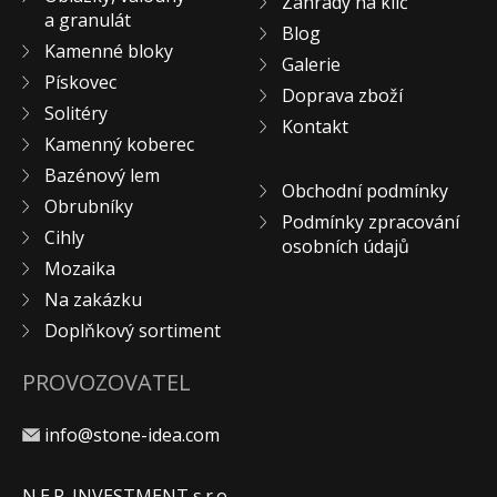
Zahrady na klíč
a granulát
KONTAKT
Blog
Kamenné bloky
Galerie
Pískovec
Doprava zboží
Solitéry
Kontakt
Kamenný koberec
Bazénový lem
Obchodní podmínky
Obrubníky
Podmínky zpracování
Cihly
osobních údajů
Mozaika
Na zakázku
Doplňkový sortiment
PROVOZOVATEL
info@stone-idea.com
N.E.P. INVESTMENT s.r.o.