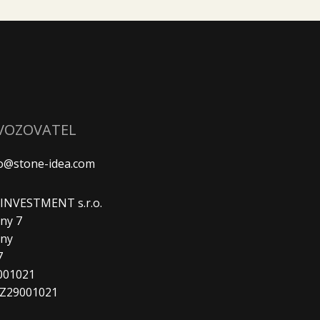
VOZOVATEL
fo@stone-idea.com
. INVESTMENT s.r.o.
ny 7
any
7
9001021
CZ29001021