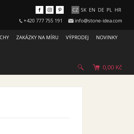
CZ
SK
EN
DE
PL
HR
+420 777 755 191
info@stone-idea.com
CHY
ZAKÁZKY NA MÍRU
VÝPRODEJ
NOVINKY
0,00 Kč