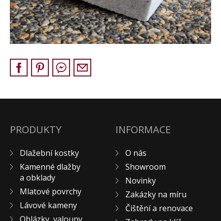
Pískovec
Solitéry
Kamenné bloky
Výrobky z kamene na zakázku
BERA GRAVEL FIX
Creative Floor
Terazzo
Doplňkový sortiment
DLAŽEBNÍ KOSTKY
PRODUKTY
INFORMACE
KAMENNÉ DLAŽBY, OBKLADY
Dlažební kostky
O nás
MLATOVÉ POVRCHY
Kamenné dlažby
Showroom
ZAKÁZKY NA MÍRU
a obklady
Novinky
VÝPRODEJ
Mlatové povrchy
Zakázky na míru
NOVINKY
Lávové kameny
Čištění a renovace
BLOG
Oblázky, valouny