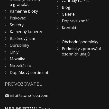
Zahrady na klíč
a granulát
KONTAKT
Blog
Kamenné bloky
Galerie
Pískovec
Doprava zboží
Solitéry
Kontakt
Kamenný koberec
Bazénový lem
Obchodní podmínky
Obrubníky
Podmínky zpracování
Cihly
osobních údajů
Mozaika
Na zakázku
Doplňkový sortiment
PROVOZOVATEL
info@stone-idea.com
N.E.P. INVESTMENT s.r.o.