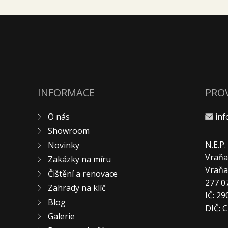
INFORMACE
PRO
O nás
in
Showroom
N.E.P
Novinky
Vraňa
Zakázky na míru
Vraň
Čištění a renovace
277 0
Zahrady na klíč
IČ: 2
Blog
DIČ: 
Galerie