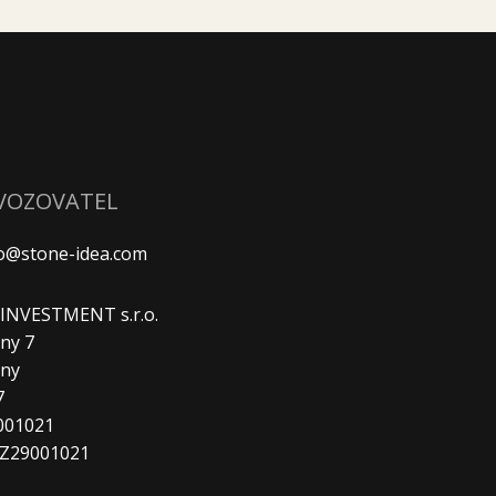
VOZOVATEL
fo@stone-idea.com
. INVESTMENT s.r.o.
ny 7
any
7
9001021
CZ29001021