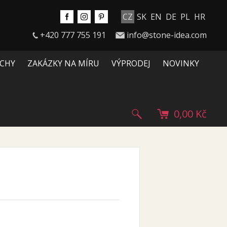
CZ
SK
EN
DE
PL
HR
+420 777 755 191
info@stone-idea.com
CHY
ZAKÁZKY NA MÍRU
VÝPRODEJ
NOVINKY
0,00 Kč