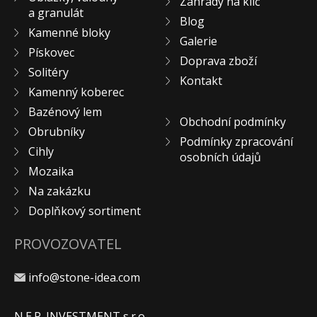
Zahrady na klíč
a granulát
KONTAKT
Blog
Kamenné bloky
Galerie
Pískovec
Doprava zboží
Solitéry
Kontakt
Kamenný koberec
Bazénový lem
Obchodní podmínky
Obrubníky
Podmínky zpracování
Cihly
osobních údajů
Mozaika
Na zakázku
Doplňkový sortiment
PROVOZOVATEL
info@stone-idea.com
N.E.P. INVESTMENT s.r.o.