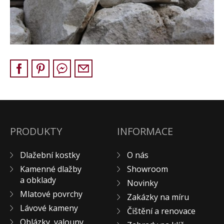
Pískovec
Solitéry
Kamenné bloky
Výrobky z kamene na zakázku
BERA GRAVEL FIX
Creative Floor
Terazzo
Doplňkový sortiment
DLAŽEBNÍ KOSTKY
PRODUKTY
INFORMACE
KAMENNÉ DLAŽBY, OBKLADY
Dlažební kostky
O nás
MLATOVÉ POVRCHY
Kamenné dlažby
Showroom
ZAKÁZKY NA MÍRU
a obklady
Novinky
VÝPRODEJ
Mlatové povrchy
Zakázky na míru
NOVINKY
Lávové kameny
Čištění a renovace
BLOG
Oblázky, valouny