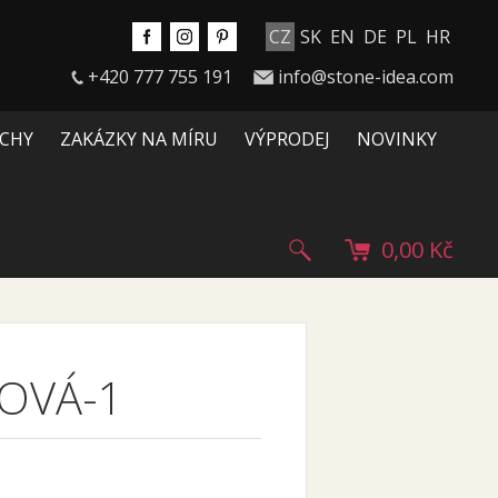
CZ
SK
EN
DE
PL
HR
+420 777 755 191
info@stone-idea.com
CHY
ZAKÁZKY NA MÍRU
VÝPRODEJ
NOVINKY
0,00 Kč
OVÁ-1