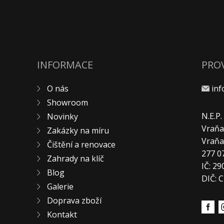
INFORMACE
PRO
O nás
in
Showroom
N.E.P
Novinky
Vraňa
Zakázky na míru
Vraň
Čištění a renovace
277 0
Zahrady na klíč
IČ: 2
Blog
DIČ: 
Galerie
Doprava zboží
Kontakt