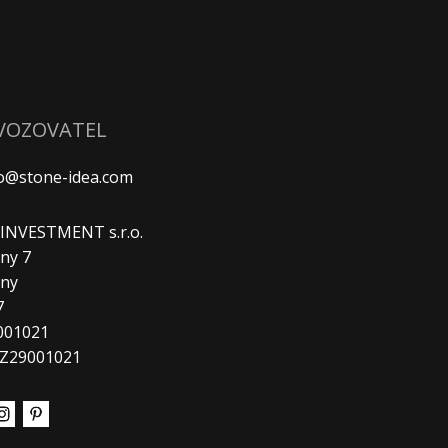
VOZOVATEL
fo@stone-idea.com
. INVESTMENT s.r.o.
ny 7
any
7
9001021
CZ29001021