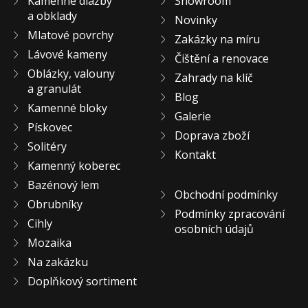
Kamenné dlažby
Showroom
KONTAKT
a obklady
Novinky
Mlatové povrchy
Zakázky na míru
Lávové kameny
Čištění a renovace
Oblázky, valouny
Zahrady na klíč
a granulát
Blog
Kamenné bloky
Galerie
Pískovec
Doprava zboží
Solitéry
Kontakt
Kamenný koberec
Bazénový lem
Obchodní podmínky
Obrubníky
Podmínky zpracování
Cihly
osobních údajů
Mozaika
Na zakázku
Doplňkový sortiment