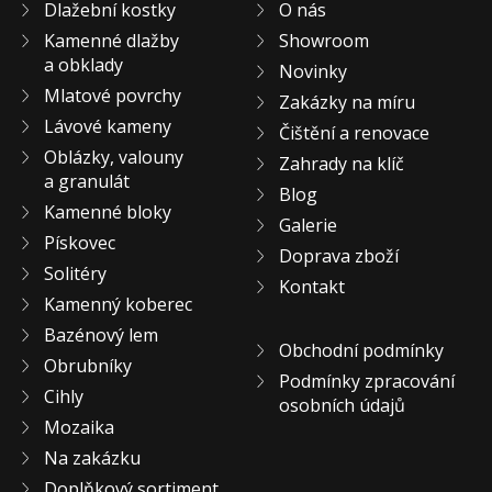
Dlažební kostky
O nás
KONTAKT
Kamenné dlažby
Showroom
a obklady
Novinky
Mlatové povrchy
Zakázky na míru
Lávové kameny
Čištění a renovace
Oblázky, valouny
Zahrady na klíč
a granulát
Blog
Kamenné bloky
Galerie
Pískovec
Doprava zboží
Solitéry
Kontakt
Kamenný koberec
Bazénový lem
Obchodní podmínky
Obrubníky
Podmínky zpracování
Cihly
osobních údajů
Mozaika
Na zakázku
Doplňkový sortiment